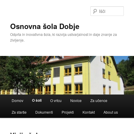
Išči
Osnovna šola Dobje
Odprta in inovativna šola, ki razvija ustvarjalnost in daje znanje za
življenje.
Glavni
O šoli
Domov
O vrtcu
Novice
Za učence
meni
Za starše
Dokumenti
Projekti
Kontakt
About us