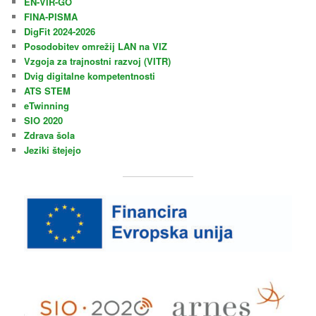
EN-VIR-GO
FINA-PISMA
DigFit 2024-2026
Posodobitev omrežij LAN na VIZ
Vzgoja za trajnostni razvoj (VITR)
Dvig digitalne kompetentnosti
ATS STEM
eTwinning
SIO 2020
Zdrava šola
Jeziki štejejo