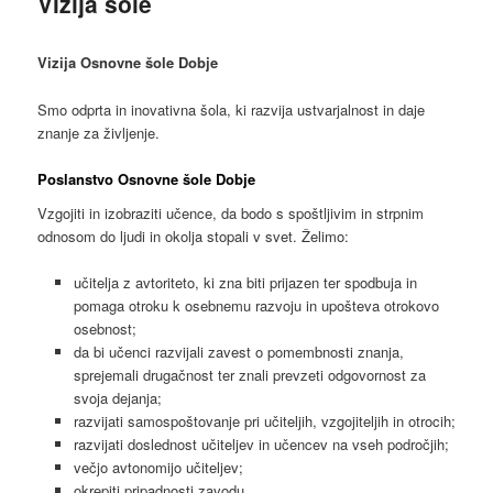
Vizija šole
Vizija Osnovne šole Dobje
Smo odprta in inovativna šola, ki razvija ustvarjalnost in daje
znanje za življenje.
Poslanstvo Osnovne šole Dobje
Vzgojiti in izobraziti učence, da bodo s spoštljivim in strpnim
odnosom do ljudi in okolja stopali v svet. Želimo:
učitelja z avtoriteto, ki zna biti prijazen ter spodbuja in
pomaga otroku k osebnemu razvoju in upošteva otrokovo
osebnost;
da bi učenci razvijali zavest o pomembnosti znanja,
sprejemali drugačnost ter znali prevzeti odgovornost za
svoja dejanja;
razvijati samospoštovanje pri učiteljih, vzgojiteljih in otrocih;
razvijati doslednost učiteljev in učencev na vseh področjih;
večjo avtonomijo učiteljev;
okrepiti pripadnosti zavodu.