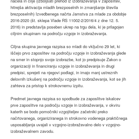
načela in cilje (izboljšati prehod iz izobraževanja v zaposlitev,
hitrejša aktivacija mladih brezposelnih in zmanjšanje števila
brezposelnih) Izvedbenega načrta Jamstva za mlade za obdobje
2016-2020 (št. sklepa Vlade RS 11002-2/2016/4 z dne 12. 5.
2016) in predstavlja poseben ukrep na trgu dela, ki je prilagojen
ciljnim skupinam na področju vzgoje in izobraževanja.
Ciljna skupina javnega razpisa so mladi do vključno 29 let, ki
iščejo prvo zaposlitev na področju vzgoje in izobraževanja glede
na smer in stopnjo svoje izobrazbe, kot jo predpisuje Zakon o
organizaciji in financiranju vzgoje in izobraževanja in drugi
predpisi, sprejeti na njegovi podlagi, in imajo manj ustreznih
delovnih izkušenj na področju vzgoje in izobraževanja, kot se jih
zahteva za pristop k strokovnemu izpitu.
Predmet javnega razpisa so spodbude za zaposlitve iskalcev
prve zaposlitve na področju vzgoje in izobraževanja, v okviru
katerih se bodo pomočniki vzgojiteljev začetniki preko
načrtovanega, organiziranega in strokovno vodenega praktičnega
usposabljanja uvajali v vzgojno-izobraževalno delo v vzgojno-
izobraževalnem zavodu.