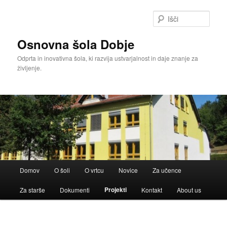
Išči
Osnovna šola Dobje
Odprta in inovativna šola, ki razvija ustvarjalnost in daje znanje za
življenje.
Glavni
Domov
O šoli
O vrtcu
Novice
Za učence
meni
Projekti
Za starše
Dokumenti
Kontakt
About us