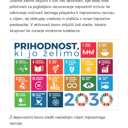
Učence želimo vključiti v čim več aktivnosti, kjer bodo imeli
priložnosti za poglobljeno razumevanje trajnostnih izzivov ter
odkrivanje možnosti lastnega prispevka k trajnostnemu razvoju,
s ciljem, da oblikujejo vrednote in stališča v smeri trajnostne
preobrazbe. V aktivnosti bomo vključili tudi starše, lokalno
skupnost ter zunanje strokovne sodelavce.
Z dejavnostmi bomo sledili naslednjim ciljem trajnostnega
razvoja: