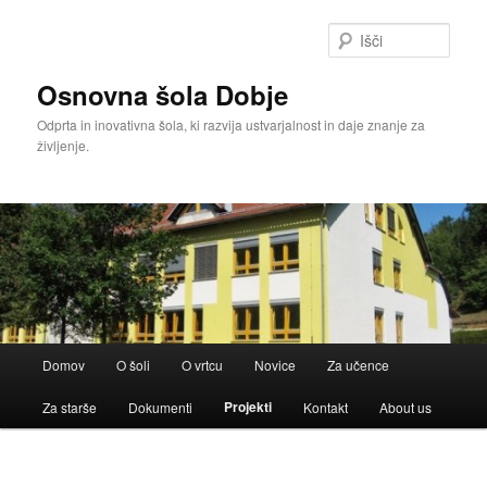
Išči
Osnovna šola Dobje
Odprta in inovativna šola, ki razvija ustvarjalnost in daje znanje za
življenje.
Glavni
Domov
O šoli
O vrtcu
Novice
Za učence
meni
Projekti
Za starše
Dokumenti
Kontakt
About us